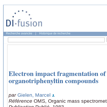
Recherche avancée
|
Historique de recherche
Electron impact fragmentation of 
organotriphenyltin compounds
par
Gielen, Marcel
Référence
OMS, Organic mass spectrometr
Publication
Publié, 1983