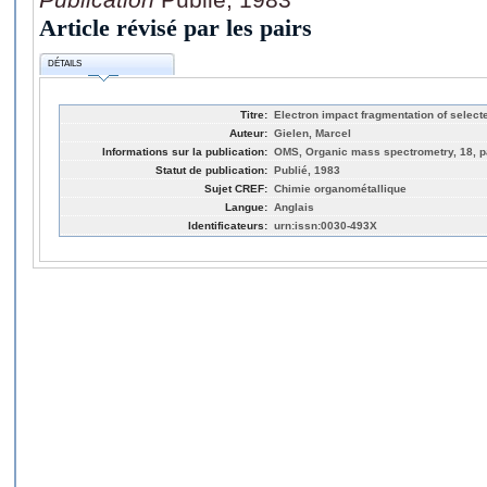
Article révisé par les pairs
DÉTAILS
Titre:
Electron impact fragmentation of selec
Auteur:
Gielen, Marcel
Informations sur la publication:
OMS, Organic mass spectrometry, 18, p
Statut de publication:
Publié, 1983
Sujet CREF:
Chimie organométallique
Langue:
Anglais
Identificateurs:
urn:issn:0030-493X