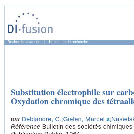
Recherche avancée
|
Historique de recherche
Substitution électrophile sur carb
Oxydation chromique des tétraalk
par
Deblandre, C.
;Gielen, Marcel
;Nasiels
Référence
Bulletin des sociétés chimiques
Publication
Publié, 1964