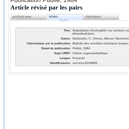
Article révisé par les pairs
ACCÈS EN LIGNE
DÉTAILS
STATISTIQUES
Titre:
Substitution électrophile sur carbone s
tétraalkylétains
Auteur:
Deblandre, C.; Gielen, Marcel; Nasielsk
Informations sur la publication:
Bulletin des sociétés chimiques belges,
Statut de publication:
Publié, 1964
Sujet CREF:
Chimie organométallique
Langue:
Français
Identificateurs:
urn:issn:E224899