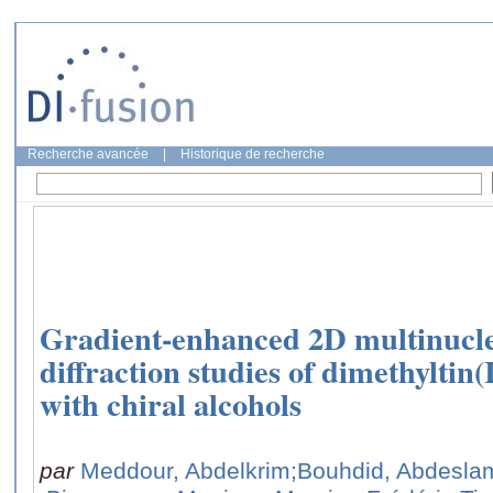
Recherche avancée
|
Historique de recherche
Gradient-enhanced 2D multinuc
diffraction studies of dimethyltin
with chiral alcohols
par
Meddour, Abdelkrim
;Bouhdid, Abdesla