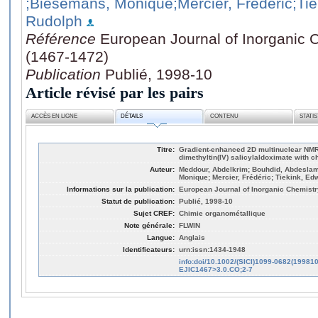
;Biesemans, Monique
;Mercier, Frédéric
;Ti
Rudolph
Référence
European Journal of Inorganic 
(1467-1472)
Publication
Publié, 1998-10
Article révisé par les pairs
ACCÈS EN LIGNE
DÉTAILS
CONTENU
STATI
Titre:
Gradient-enhanced 2D multinuclear NMR a
dimethyltin(IV) salicylaldoximate with c
Auteur:
Meddour, Abdelkrim; Bouhdid, Abdeslam
Monique; Mercier, Frédéric; Tiekink, Ed
Informations sur la publication:
European Journal of Inorganic Chemistr
Statut de publication:
Publié, 1998-10
Sujet CREF:
Chimie organométallique
Note générale:
FLWIN
Langue:
Anglais
Identificateurs:
urn:issn:1434-1948
info:doi/10.1002/(SICI)1099-0682(19981
EJIC1467>3.0.CO;2-7