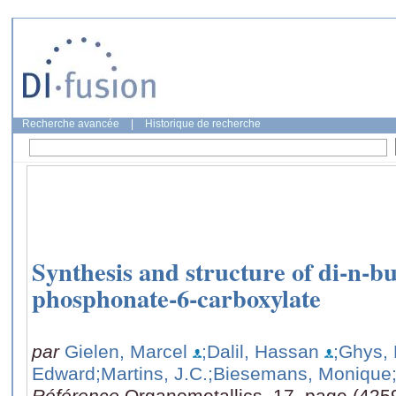
Recherche avancée
|
Historique de recherche
Synthesis and structure of di-n-bu
phosphonate-6-carboxylate
par
Gielen, Marcel
;Dalil, Hassan
;Ghys, 
Edward
;Martins, J.C.
;Biesemans, Monique
Référence
Organometallics, 17, page (425