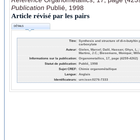
Publication
Publié, 1998
Article révisé par les pairs
DÉTAILS
Titre:
Synthesis and structure of di-n-butyltin
carboxylate
Auteur:
Gielen, Marcel; Dalil, Hassan; Ghys, L.;
Martins, J.C.; Biesemans, Monique; Wil
Informations sur la publication:
Organometallics, 17, page (4259-4262)
Statut de publication:
Publié, 1998
Sujet CREF:
Chimie organométallique
Langue:
Anglais
Identificateurs:
urn:issn:0276-7333