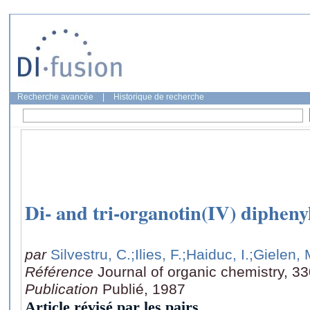
Recherche avancée
|
Historique de recherche
Di- and tri-organotin(IV) dipheny
par
Silvestru, C.
;Ilies, F.
;Haiduc, I.
;Gielen, 
Référence
Journal of organic chemistry, 3
Publication
Publié, 1987
Article révisé par les pairs