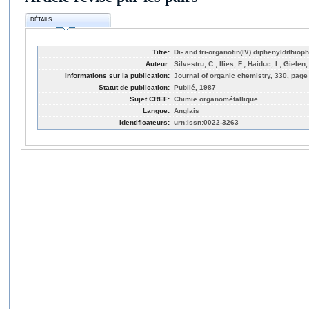
DÉTAILS
Titre:
Di- and tri-organotin(IV) diphenyldithio
Auteur:
Silvestru, C.; Ilies, F.; Haiduc, I.; Giel
Informations sur la publication:
Journal of organic chemistry, 330, page
Statut de publication:
Publié, 1987
Sujet CREF:
Chimie organométallique
Langue:
Anglais
Identificateurs:
urn:issn:0022-3263