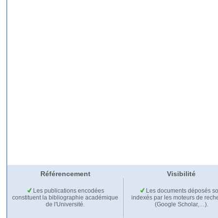
Référencement
Visibilité
Les publications encodées
Les documents déposés so
constituent la bibliographie académique
indexés par les moteurs de rech
de l'Université.
(Google Scholar,…).