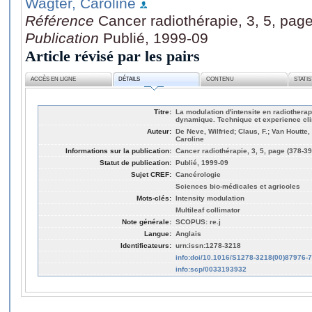
Wagter, Caroline
Référence
Cancer radiothérapie, 3, 5, pag
Publication
Publié, 1999-09
Article révisé par les pairs
ACCÈS EN LIGNE
DÉTAILS
CONTENU
STATI
Titre:
La modulation d'intensite en radiotherap
dynamique. Technique et experience cl
Auteur:
De Neve, Wilfried; Claus, F.; Van Houtte
Caroline
Informations sur la publication:
Cancer radiothérapie, 3, 5, page (378-39
Statut de publication:
Publié, 1999-09
Sujet CREF:
Cancérologie
Sciences bio-médicales et agricoles
Mots-clés:
Intensity modulation
Multileaf collimator
Note générale:
SCOPUS: re.j
Langue:
Anglais
Identificateurs:
urn:issn:1278-3218
info:doi/10.1016/S1278-3218(00)87976-7
info:scp/0033193932