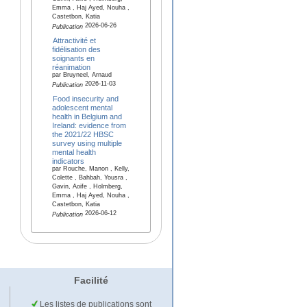
Emma , Haj Ayed, Nouha ,
Castetbon, Katia
2026-06-26
Publication
Attractivité et
fidélisation des
soignants en
réanimation
par Bruyneel, Arnaud
2026-11-03
Publication
Food insecurity and
adolescent mental
health in Belgium and
Ireland: evidence from
the 2021/22 HBSC
survey using multiple
mental health
indicators
par Rouche, Manon , Kelly,
Colette , Bahbah, Yousra ,
Gavin, Aoife , Holmberg,
Emma , Haj Ayed, Nouha ,
Castetbon, Katia
2026-06-12
Publication
Facilité
Les listes de publications sont