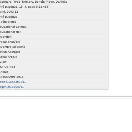
ppieters, Yves; Nemery, Benoît; Piette, Danielle
nté publique, 15, 4, page (423-435)
blié, 2003-12
nté publique
idémiologie
cupational asthma
cupational risk
evention
rtical analysis
eventive Medicine
glish Abstract
urnal Article
view
OPUS: re.j
ançais
n:issn:0995-3914
fo:scp/1442357841
fo:pmid/14964011