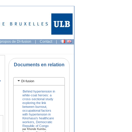
propos de DI-fusion
|
Contact
|
Documents en relation
.
DI-fusion
Behind hypertension in
white-coat heroes: a
cross-sectional study
exploring the link
between burnout,
occupational factors
with hypertension in
Kinshasa’s healthcare
workers, Democratic
Republic of Congo
par Khonde Kumbu,