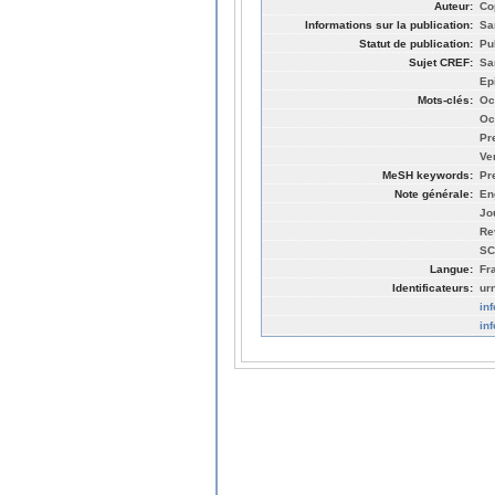
Auteur:
Co
Informations sur la publication:
Sa
Statut de publication:
Pu
Sujet CREF:
Sa
Ep
Mots-clés:
Oc
Oc
Pr
Ve
MeSH keywords:
Pr
Note générale:
En
Jo
Re
SC
Langue:
Fr
Identificateurs:
ur
in
in