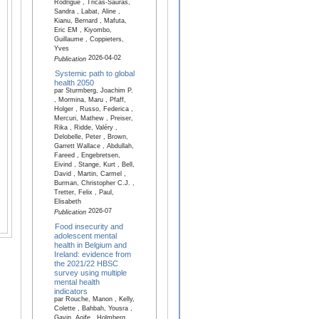
Rodrigue , Tricas-Sauras,
Sandra , Labat, Aline ,
Kianu, Bernard , Mafuta,
Eric EM , Kiyombo,
Guillaume , Coppieters,
Yves
2026-04-02
Publication
Systemic path to global
health 2050
par Sturmberg, Joachim P.
, Mormina, Maru , Pfaff,
Holger , Russo, Federica ,
Mercuri, Mathew , Preiser,
Rika , Ridde, Valéry ,
Delobelle, Peter , Brown,
Garrett Wallace , Abdullah,
Fareed , Engebretsen,
Eivind , Stange, Kurt , Bell,
David , Martin, Carmel ,
Burman, Christopher C.J. ,
Tretter, Felix , Paul,
Elisabeth
2026-07
Publication
Food insecurity and
adolescent mental
health in Belgium and
Ireland: evidence from
the 2021/22 HBSC
survey using multiple
mental health
indicators
par Rouche, Manon , Kelly,
Colette , Bahbah, Yousra ,
Gavin, Aoife , Holmberg,