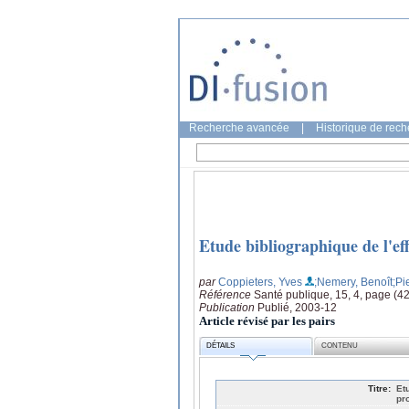
Recherche avancée
|
Historique de rec
Etude bibliographique de l'eff
par
Coppieters, Yves
;Nemery, Benoît
;Pi
Référence
Santé publique, 15, 4, page (4
Publication
Publié, 2003-12
Article révisé par les pairs
DÉTAILS
CONTENU
Titre:
Et
pr