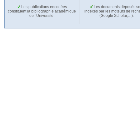
Les publications encodées
Les documents déposés so
constituent la bibliographie académique
indexés par les moteurs de rech
de l'Université.
(Google Scholar,…).