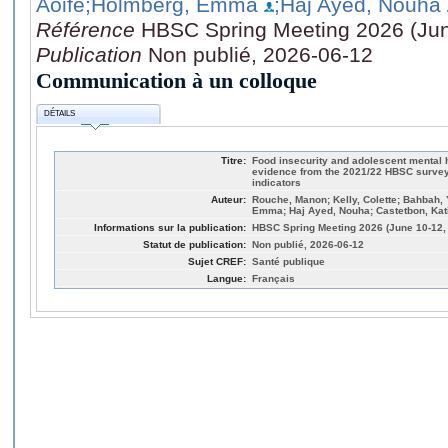
Aoife
;Holmberg, Emma
;Haj Ayed, Nouha
Référence
HBSC Spring Meeting 2026 (Jun
Publication
Non publié, 2026-06-12
Communication à un colloque
DÉTAILS
Titre:
Food insecurity and adolescent mental h
evidence from the 2021/22 HBSC survey 
indicators
Auteur:
Rouche, Manon; Kelly, Colette; Bahbah, 
Emma; Haj Ayed, Nouha; Castetbon, Kat
Informations sur la publication:
HBSC Spring Meeting 2026 (June 10-12,
Statut de publication:
Non publié, 2026-06-12
Sujet CREF:
Santé publique
Langue:
Français