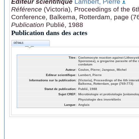
Editeur scientifique
Lambert, Pierre
Référence
(Victoria), Proceedings of the 6
Conference, Balkema, Rotterdam, page (7
Publication
Publié, 1988
Publication dans des actes
DÉTAILS
Titre:
Coelomocyte reaction against Lithocyst
Sporozoea), a gregarine parasite of th
cordatum
Auteur:
Coulon, Pierre; Jangoux, Michel
Editeur scientifique:
Lambert, Pierre
Informations sur la publication:
(Victoria), Proceedings of the 6th inter
Balkema, Rotterdam, page (769-773)
Statut de publication:
Publié, 1988
Sujet CREF:
Microbiologie et protistologie [entomolo
Physiologie des invertébrés
Langue:
Anglais