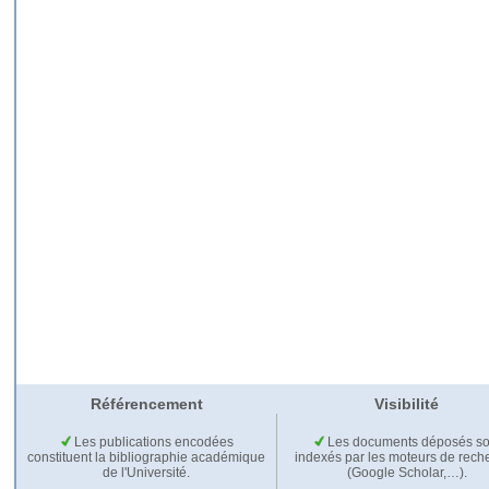
Référencement
Visibilité
Les publications encodées
Les documents déposés so
constituent la bibliographie académique
indexés par les moteurs de rech
de l'Université.
(Google Scholar,…).