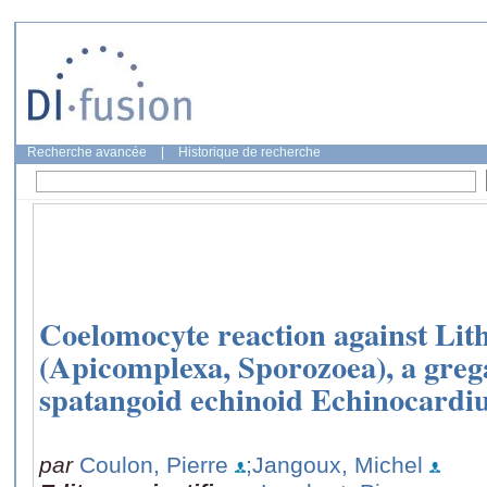
Recherche avancée
|
Historique de recherche
Coelomocyte reaction against Lith
(Apicomplexa, Sporozoea), a grega
spatangoid echinoid Echinocard
par
Coulon, Pierre
;Jangoux, Michel