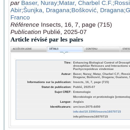
par
Baser, Nuray
;Matar, Charbel C.F.
;Rossi
Abir
;Šunjka, Dragana
;Bošković, Dragana
;G
Franco
Référence
Insects, 16, 7, page (715)
Publication
Publié, 2025-07
Article révisé par les pairs
ACCÈS EN LIGNE
DÉTAILS
CONTENU
STATI
Titre:
Enhancing Biological Control of Drosophi
drosophilae Releases and Interactions w
Pachycrepoideus vindemiae
Auteur:
Baser, Nuray; Matar, Charbel C.F.; Rossi
Dragana; Bošković, Dragana; Gualano, S
Informations sur la publication:
Insects, 16, 7, page (715)
Statut de publication:
Publié, 2025-07
Sujet CREF:
Entomologie
Microbiologie et protistologie [entomolo
Langue:
Anglais
Identificateurs:
urn:issn:2075-4450
info:doi/10.3390/insects16070715
info:pii/insects16070715