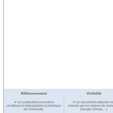
Référencement
Visibilité
Les publications encodées
Les documents déposés so
constituent la bibliographie académique
indexés par les moteurs de rech
de l'Université.
(Google Scholar,…).