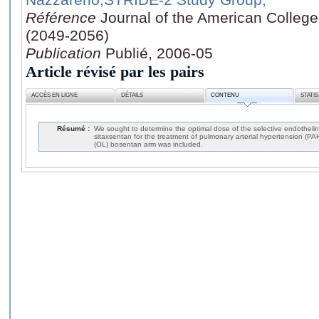
Référence
Journal of the American College
(2049-2056)
Publication
Publié, 2006-05
Article révisé par les pairs
ACCÈS EN LIGNE
DÉTAILS
CONTENU
STATI
Résumé :
We sought to determine the optimal dose of the selective endothelin
sitaxsentan for the treatment of pulmonary arterial hypertension (PAH
(OL) bosentan arm was included.