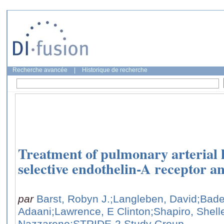
Recherche avancée
|
Historique de recherche
Treatment of pulmonary arterial 
selective endothelin-A receptor an
par
Barst, Robyn J.
;Langleben, David
;Bade
Adaani
;Lawrence, E Clinton
;Shapiro, Shell
Nazzareno
;STRIDE-2 Study Group,