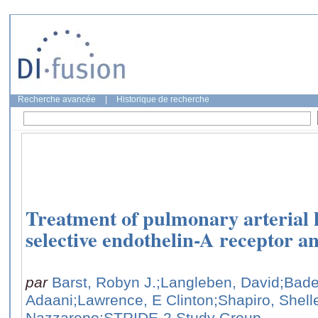
Recherche avancée
|
Historique de recherche
Treatment of pulmonary arterial 
selective endothelin-A receptor an
par
Barst, Robyn J.
;Langleben, David
;Bade
Adaani
;Lawrence, E Clinton
;Shapiro, Shell
Nazzareno
;STRIDE-2 Study Group,