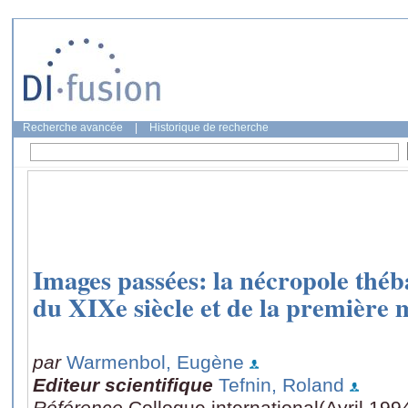
Recherche avancée
|
Historique de recherche
Images passées: la nécropole théb
du XIXe siècle et de la première 
par
Warmenbol, Eugène
Editeur scientifique
Tefnin, Roland
Référence
Colloque international(Avril 199