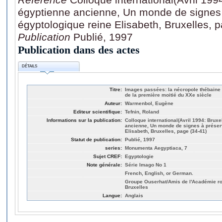
égyptienne ancienne, Un monde de signes 
égyptologique reine Elisabeth, Bruxelles, 
Publication
Publié, 1997
Publication dans des actes
DÉTAILS
Titre:
Images passées: la nécropole thébaine 
de la première moitié du XXe siècle
Auteur:
Warmenbol, Eugène
Editeur scientifique:
Tefnin, Roland
Informations sur la publication:
Colloque international(Avril 1994: Bruxe
ancienne, Un monde de signes à préserv
Elisabeth, Bruxelles, page (34-41)
Statut de publication:
Publié, 1997
series:
Monumenta Aegyptiaca, 7
Sujet CREF:
Egyptologie
Note générale:
Série Imago No 1
French, English, or German.
Groupe Ouserhat/Amis de l'Académie roy
Bruxelles
Langue:
Anglais