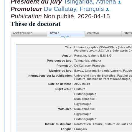
Président du jury
Tsingarida, Athena
Promoteur
De Callatay, François
Publication
Non publié, 2026-04-15
Thèse de doctorat
ACCÈS EN LIGNE
DÉTAILS
CONTENU
STATI
Titre:
L’historiographie (XVIe-XXIe s.) des af
(Ve siècle avant J.C.-IVe siècle après J.
Auteur:
Rosquin, Isabelle E.M.S.G.
Président du jury:
Tsingarida, Athena
Promoteur:
De Callatay, François
Membre du jury:
Bavay, Laurent; Bricault, Laurent; Fauc
Informations sur la publication:
Université libre de Bruxelles, Faculté d
Histoire, histoire de l'art et archéologie
Date de défense:
2026-04-15
Sujet CREF:
Histoire
Historiographie
Numismatique
Egyptologie
Mots-clés:
Numismatique
Egyptologie
Historiographie
Intitulé du diplôme:
Doctorat en Histoire, histoire de l'art et
Langue:
Français