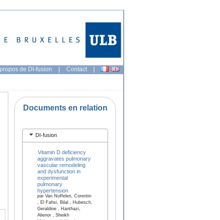
propos de DI-fusion
|
Contact
|
Documents en relation
DI-fusion
Vitamin D deficiency
aggravates pulmonary
vascular remodeling
and dysfunction in
experimental
pulmonary
hypertension
par Van Nuffelen, Corentin
, El Fahsi, Bilal , Hubesch,
Geraldine , Hanthazi,
Alienor , Sheikh