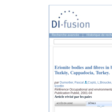
Recherche avancée
|
Historique de rec
Erionite bodies and fibres in
Tuzköy, Cappadocia, Turkey.
par
Dumortier, Pascal
;Coplü, L
;Broucke,
Ïzzettin
Référence
Occupational and environmenta
Publication
Publié, 2001-04
Article révisé par les pairs
ACCÈS EN LIGNE
DÉTAILS