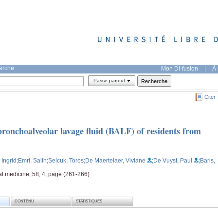
herche
Mon DI-fusion
|
À 
Passe-partout
Citer
 bronchoalveolar lavage fluid (BALF) of residents from
 Ingrid
;Emri, Salih
;Selcuk, Toros
;De Maertelaer, Viviane
;De Vuyst, Paul
;Baris,
l medicine, 58, 4, page (261-266)
CONTENU
STATISTIQUES