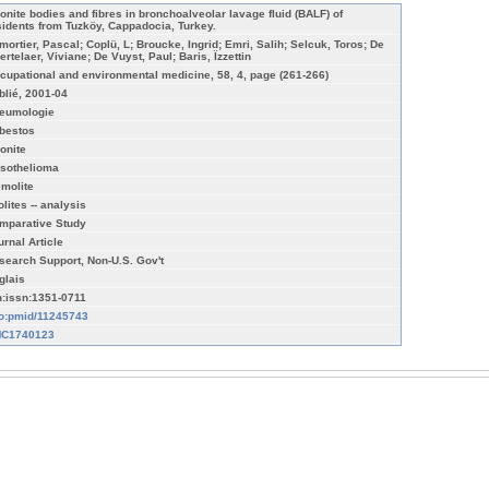
ionite bodies and fibres in bronchoalveolar lavage fluid (BALF) of
sidents from Tuzköy, Cappadocia, Turkey.
mortier, Pascal; Coplü, L; Broucke, Ingrid; Emri, Salih; Selcuk, Toros; De
ertelaer, Viviane; De Vuyst, Paul; Baris, Ïzzettin
cupational and environmental medicine, 58, 4, page (261-266)
blié, 2001-04
eumologie
bestos
ionite
sothelioma
emolite
lites -- analysis
mparative Study
urnal Article
search Support, Non-U.S. Gov't
glais
n:issn:1351-0711
fo:pmid/11245743
C1740123