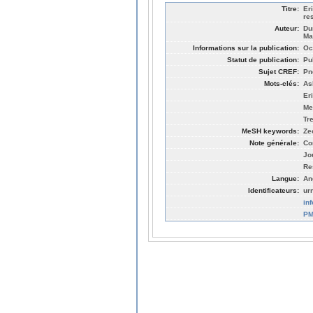
Titre:
Er
re
Auteur:
Du
Ma
Informations sur la publication:
Oc
Statut de publication:
Pu
Sujet CREF:
Pn
Mots-clés:
As
Er
Me
Tr
MeSH keywords:
Zeo
Note générale:
Co
Jo
Re
Langue:
An
Identificateurs:
ur
in
PM