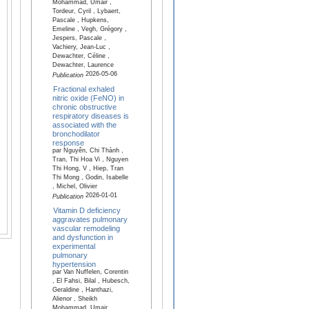
Mohammad, Umair ,
Tordeur, Cyril , Lybaert,
Pascale , Hupkens,
Emeline , Vegh, Grégory ,
Jespers, Pascale ,
Vachiery, Jean-Luc ,
Dewachter, Céline ,
Dewachter, Laurence
2026-05-06
Publication
Fractional exhaled
nitric oxide (FeNO) in
chronic obstructive
respiratory diseases is
associated with the
bronchodilator
response
par Nguyên, Chi Thành ,
Tran, Thi Hoa Vi , Nguyen
Thi Hong, V , Hiep, Tran
Thi Mong , Godin, Isabelle
, Michel, Olivier
2026-01-01
Publication
Vitamin D deficiency
aggravates pulmonary
vascular remodeling
and dysfunction in
experimental
pulmonary
hypertension
par Van Nuffelen, Corentin
, El Fahsi, Bilal , Hubesch,
Geraldine , Hanthazi,
Alienor , Sheikh
Mohammad, Umair ,