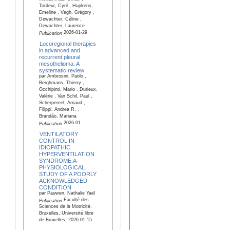
Tordeur, Cyril , Hupkens,
Emeline , Vegh, Grégory ,
Dewachter, Céline ,
Dewachter, Laurence
2026-01-29
Publication
Locoregional therapies
in advanced and
recurrent pleural
mesothelioma: A
systematic review
par Ambrosini, Paolo ,
Berghmans, Thierry ,
Occhipinti, Mario , Durieux,
Valérie , Van Schil, Paul ,
Scherpereel, Arnaud ,
Filippi, Andrea R. ,
Brandão, Mariana
2026-01
Publication
VENTILATORY
CONTROL IN
IDIOPATHIC
HYPERVENTILATION
SYNDROME:A
PHYSIOLOGICAL
STUDY OF A POORLY
ACKNOWLEDGED
CONDITION
par Pauwen, Nathalie Yaël
Faculté des
Publication
Sciences de la Motricité,
Bruxelles, Université libre
de Bruxelles, 2026-01-15