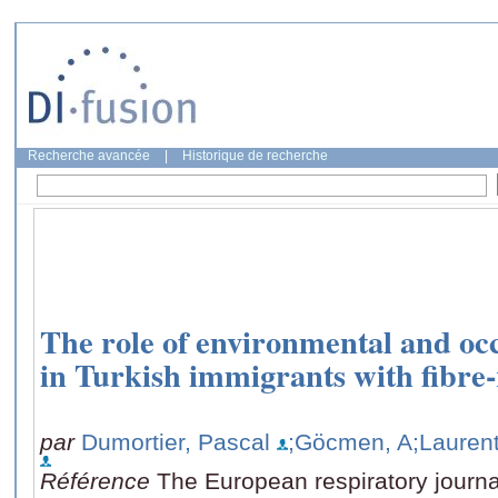
Recherche avancée
|
Historique de recherche
The role of environmental and oc
in Turkish immigrants with fibre-
par
Dumortier, Pascal
;Göcmen, A
;Laurent
Référence
The European respiratory journa