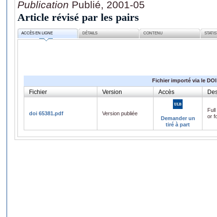
Publication
Publié, 2001-05
Article révisé par les pairs
ACCÈS EN LIGNE
DÉTAILS
CONTENU
STATI
Fichier importé via le DOI
Fichier
Version
Accès
Des
Full
doi 65381.pdf
Version publiée
or f
Demander un
tiré à part