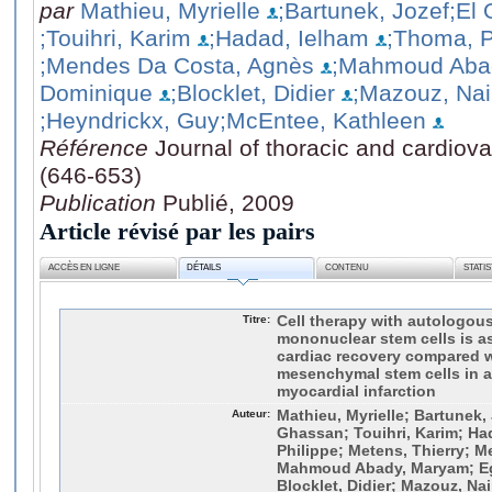
par
Mathieu, Myrielle
;Bartunek, Jozef
;El
;Touihri, Karim
;Hadad, Ielham
;Thoma, P
;Mendes Da Costa, Agnès
;Mahmoud Aba
Dominique
;Blocklet, Didier
;Mazouz, Na
;Heyndrickx, Guy
;McEntee, Kathleen
Référence
Journal of thoracic and cardiova
(646-653)
Publication
Publié, 2009
Article révisé par les pairs
ACCÈS EN LIGNE
DÉTAILS
CONTENU
STATI
Titre:
Cell therapy with autologo
mononuclear stem cells is a
cardiac recovery compared 
mesenchymal stem cells in a
myocardial infarction
Auteur:
Mathieu, Myrielle; Bartunek,
Ghassan; Touihri, Karim; Ha
Philippe; Metens, Thierry; 
Mahmoud Abady, Maryam; Eg
Blocklet, Didier; Mazouz, Na