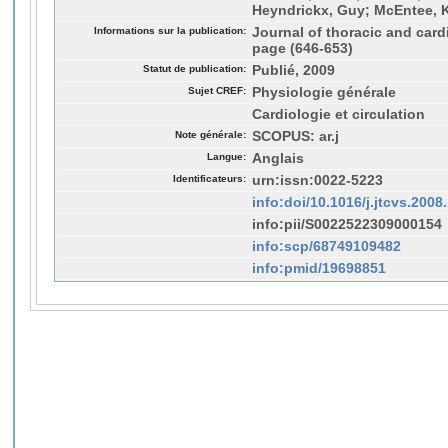
Heyndrickx, Guy; McEntee, 
Informations sur la publication:
Journal of thoracic and card
page (646-653)
Statut de publication:
Publié, 2009
Sujet CREF:
Physiologie générale
Cardiologie et circulation
Note générale:
SCOPUS: ar.j
Langue:
Anglais
Identificateurs:
urn:issn:0022-5223
info:doi/10.1016/j.jtcvs.2008
info:pii/S0022522309000154
info:scp/68749109482
info:pmid/19698851