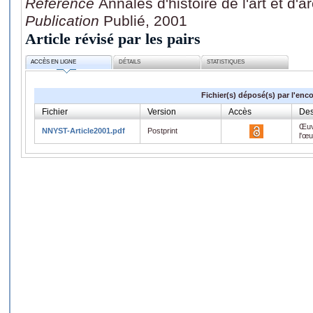
Référence
Annales d'histoire de l'art et d'
Publication
Publié, 2001
Article révisé par les pairs
ACCÈS EN LIGNE
DÉTAILS
STATISTIQUES
Fichier(s) déposé(s) par l'enc
Fichier
Version
Accès
Des
Œuv
NNYST-Article2001.pdf
Postprint
l'œ