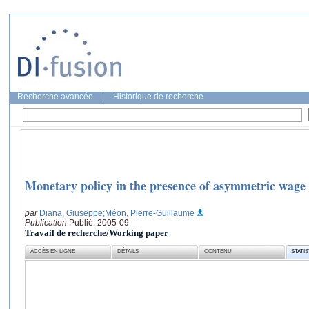
Recherche avancée
|
Historique de recherche
Monetary policy in the presence of asymmetric wage
par
Diana, Giuseppe
;Méon, Pierre-Guillaume
Publication
Publié, 2005-09
Travail de recherche/Working paper
ACCÈS EN LIGNE
DÉTAILS
CONTENU
STATI