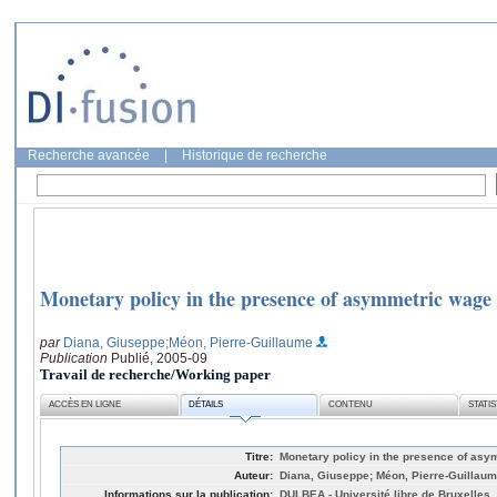
Recherche avancée
|
Historique de recherche
Monetary policy in the presence of asymmetric wage
par
Diana, Giuseppe
;Méon, Pierre-Guillaume
Publication
Publié, 2005-09
Travail de recherche/Working paper
ACCÈS EN LIGNE
DÉTAILS
CONTENU
STATI
Titre:
Monetary policy in the presence of asy
Auteur:
Diana, Giuseppe; Méon, Pierre-Guillau
Informations sur la publication:
DULBEA - Université libre de Bruxelles,