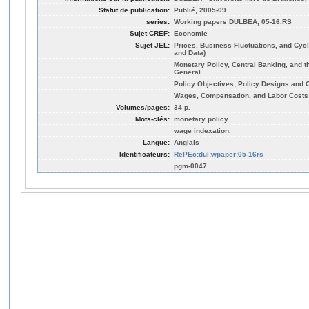
Statut de publication:
Publié, 2005-09
series:
Working papers DULBEA, 05-16.RS
Sujet CREF:
Economie
Sujet JEL:
Prices, Business Fluctuations, and Cyc
and Data)
Monetary Policy, Central Banking, and t
General
Policy Objectives; Policy Designs and 
Wages, Compensation, and Labor Costs
Volumes/pages:
34 p.
Mots-clés:
monetary policy
wage indexation.
Langue:
Anglais
Identificateurs:
RePEc:dul:wpaper:05-16rs
pgm-0047