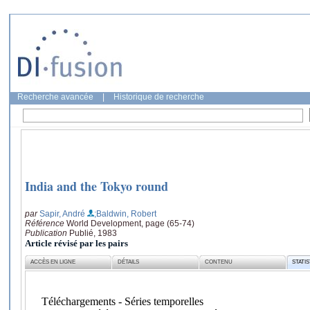
Recherche avancée
|
Historique de recherche
India and the Tokyo round
par
Sapir, André
;Baldwin, Robert
Référence
World Development, page (65-74)
Publication
Publié, 1983
Article révisé par les pairs
ACCÈS EN LIGNE
DÉTAILS
CONTENU
STATI