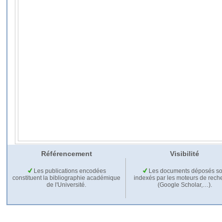
Référencement
Visibilité
Les publications encodées
Les documents déposés so
constituent la bibliographie académique
indexés par les moteurs de rech
de l'Université.
(Google Scholar,…).