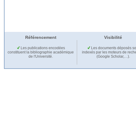
Référencement
Visibilité
Les publications encodées
Les documents déposés so
constituent la bibliographie académique
indexés par les moteurs de rech
de l'Université.
(Google Scholar,…).