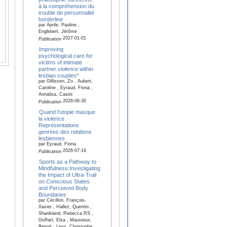
à la compréhension du
trouble de personnalité
borderline
par Aprile, Pauline ,
Englebert, Jérôme
2027-01-01
Publication
Improving
psychological care for
victims of intimate
partner violence within
lesbian couples*
par Gillissen, Zo , Aubert,
Caroline , Eyraud, Fiona ,
Annalisa, Casini
2026-06-30
Publication
Quand l'utopie masque
la violence :
Représentations
genrées des relations
lesbiennes
par Eyraud, Fiona
2026-07-16
Publication
Sports as a Pathway to
Mindfulness:Investigating
the Impact of Ultra-Trail
on Conscious States
and Perceived Body
Boundaries
par Cécillon, François-
Xavier , Hallez, Quentin ,
Shankland, Rebecca RS ,
Goffart, Elsa , Mauvieux,