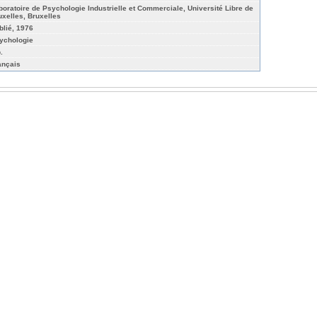
boratoire de Psychologie Industrielle et Commerciale, Université Libre de
uxelles, Bruxelles
blié, 1976
ychologie
.
ançais