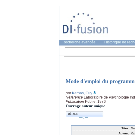
Recherche avancée
|
Historique de rec
Mode d'emploi du progra
par
Karnas, Guy
Référence
Laboratoire de Psychologie Indu
Publication
Publié, 1976
Ouvrage auteur unique
DÉTAILS
Titre:
Mo
Auteur:
Ka