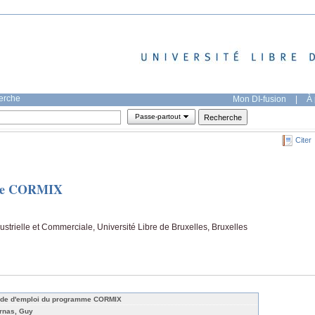
herche
Mon DI-fusion
|
À 
Passe-partout
Citer
mme CORMIX
strielle et Commerciale, Université Libre de Bruxelles, Bruxelles
de d'emploi du programme CORMIX
rnas, Guy