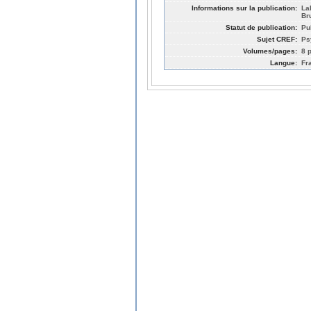
Informations sur la publication:
La
Br
Statut de publication:
Pu
Sujet CREF:
Ps
Volumes/pages:
8 p
Langue:
Fr