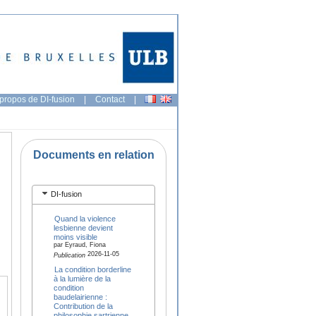
propos de DI-fusion
|
Contact
|
Documents en relation
DI-fusion
Quand la violence
lesbienne devient
moins visible
par Eyraud, Fiona
2026-11-05
Publication
La condition borderline
à la lumière de la
condition
baudelairienne :
Contribution de la
philosophie sartrienne