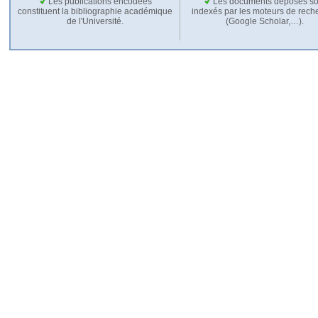
Les publications encodées
Les documents déposés so
constituent la bibliographie académique
indexés par les moteurs de rech
de l'Université.
(Google Scholar,…).