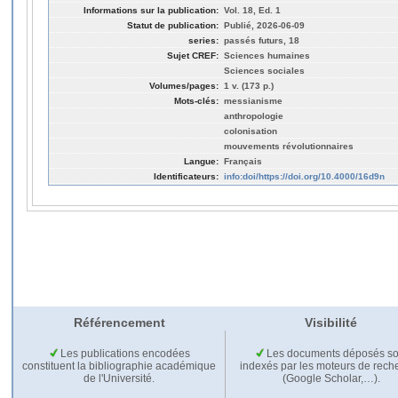
Informations sur la publication:
Vol. 18, Ed. 1
Statut de publication:
Publié, 2026-06-09
series:
passés futurs, 18
Sujet CREF:
Sciences humaines
Sciences sociales
Volumes/pages:
1 v. (173 p.)
Mots-clés:
messianisme
anthropologie
colonisation
mouvements révolutionnaires
Langue:
Français
Identificateurs:
info:doi/https://doi.org/10.4000/16d9n
Référencement
Visibilité
Les publications encodées
Les documents déposés so
constituent la bibliographie académique
indexés par les moteurs de rech
de l'Université.
(Google Scholar,…).