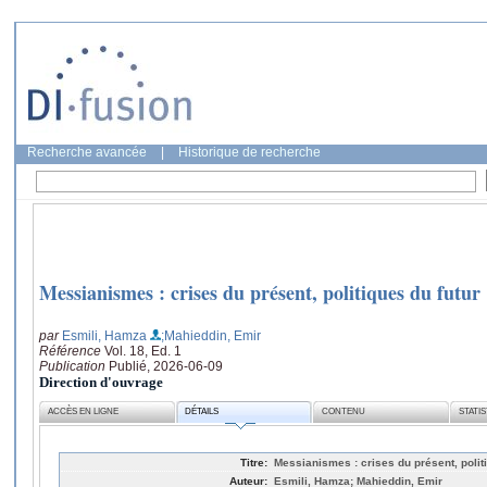
Recherche avancée
|
Historique de recherche
Messianismes : crises du présent, politiques du futur
par
Esmili, Hamza
;Mahieddin, Emir
Référence
Vol. 18, Ed. 1
Publication
Publié, 2026-06-09
Direction d'ouvrage
ACCÈS EN LIGNE
DÉTAILS
CONTENU
STATI
Titre:
Messianismes : crises du présent, polit
Auteur:
Esmili, Hamza; Mahieddin, Emir