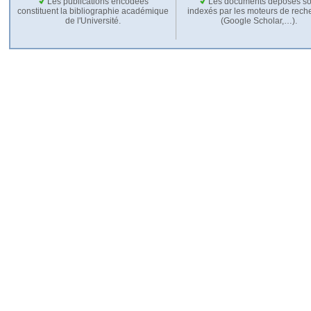
Les publications encodées
Les documents déposés so
constituent la bibliographie académique
indexés par les moteurs de rech
de l'Université.
(Google Scholar,…).