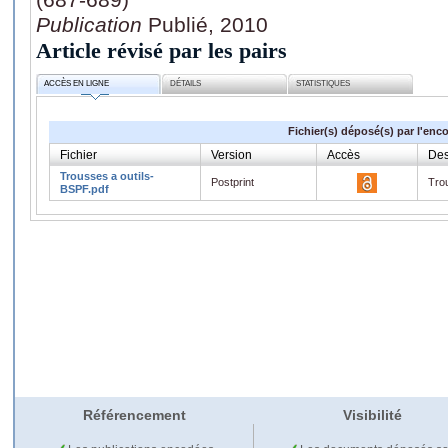
Publication
Publié, 2010
Article révisé par les pairs
ACCÈS EN LIGNE
DÉTAILS
STATISTIQUES
Fichier(s) déposé(s) par l'enc
Fichier
Version
Accès
Des
Trousses a outils-
Postprint
Tro
BSPF.pdf
Référencement
Visibilité