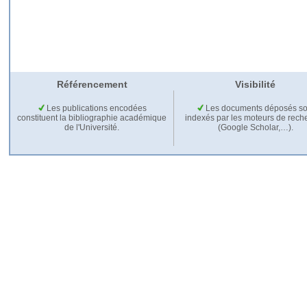
Référencement
Visibilité
Les publications encodées
Les documents déposés so
constituent la bibliographie académique
indexés par les moteurs de rech
de l'Université.
(Google Scholar,…).