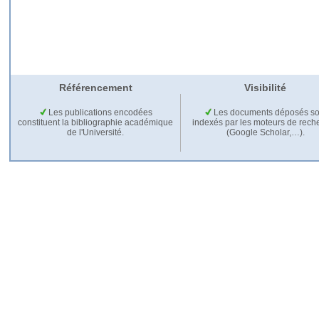
Référencement
Visibilité
Les publications encodées
Les documents déposés so
constituent la bibliographie académique
indexés par les moteurs de rech
de l'Université.
(Google Scholar,…).