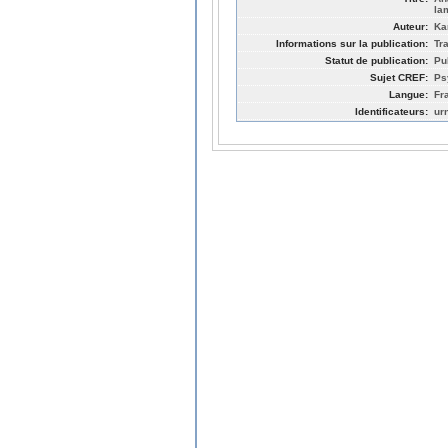
la
Auteur:
Ka
Informations sur la publication:
Tr
Statut de publication:
Pu
Sujet CREF:
Ps
Langue:
Fr
Identificateurs:
ur