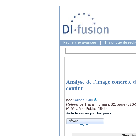
Recherche avancée
|
Historique de rec
Analyse de l'image concrète de
continu
par
Karnas, Guy
Référence
Travail humain, 32, page (326-
Publication
Publié, 1969
Article révisé par les pairs
DÉTAILS
Titre:
An