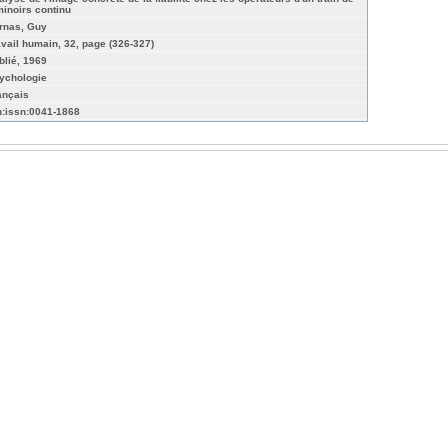
minoirs continu
rnas, Guy
avail humain, 32, page (326-327)
blié, 1969
ychologie
ançais
n:issn:0041-1868