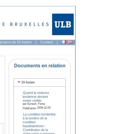
propos de DI-fusion
|
Contact
|
Documents en relation
DI-fusion
Quand la violence
lesbienne devient
moins visible
par Eyraud, Fiona
2026-11-05
Publication
La condition borderline
à la lumière de la
condition
baudelairienne :
Contribution de la
philosophie sartrienne