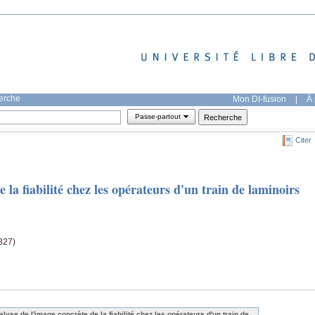
herche
Mon DI-fusion
|
À 
Passe-partout
Citer
 la fiabilité chez les opérateurs d'un train de laminoirs
327)
alyse de l'image concrète de la fiabilité chez les opérateurs d'un train de