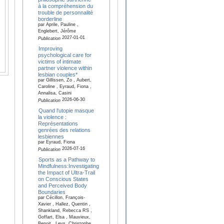
à la compréhension du
trouble de personnalité
borderline
par Aprile, Pauline ,
Englebert, Jérôme
2027-01-01
Publication
Improving
psychological care for
victims of intimate
partner violence within
lesbian couples*
par Gillissen, Zo , Aubert,
Caroline , Eyraud, Fiona ,
Annalisa, Casini
2026-06-30
Publication
Quand l'utopie masque
la violence :
Représentations
genrées des relations
lesbiennes
par Eyraud, Fiona
2026-07-16
Publication
Sports as a Pathway to
Mindfulness:Investigating
the Impact of Ultra-Trail
on Conscious States
and Perceived Body
Boundaries
par Cécillon, François-
Xavier , Hallez, Quentin ,
Shankland, Rebecca RS ,
Goffart, Elsa , Mauvieux,