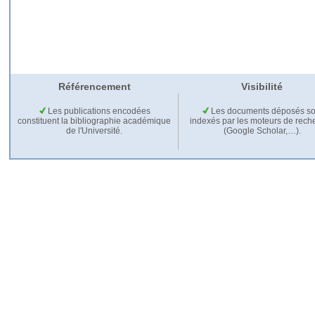
Référencement
Visibilité
Les publications encodées
Les documents déposés so
constituent la bibliographie académique
indexés par les moteurs de rech
de l'Université.
(Google Scholar,…).