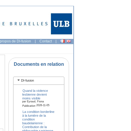
propos de DI-fusion
|
Contact
|
Documents en relation
DI-fusion
Quand la violence
lesbienne devient
moins visible
par Eyraud, Fiona
2026-11-05
Publication
La condition borderline
à la lumière de la
condition
baudelairienne :
Contribution de la
philosophie sartrienne