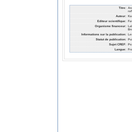
Titre:
An
raf
Auteur:
Ka
Editeur scientifique:
Fa
Organisme financeur:
La
Br
Informations sur la publication:
Le
Statut de publication:
Pu
Sujet CREF:
Ps
Langue:
Fr