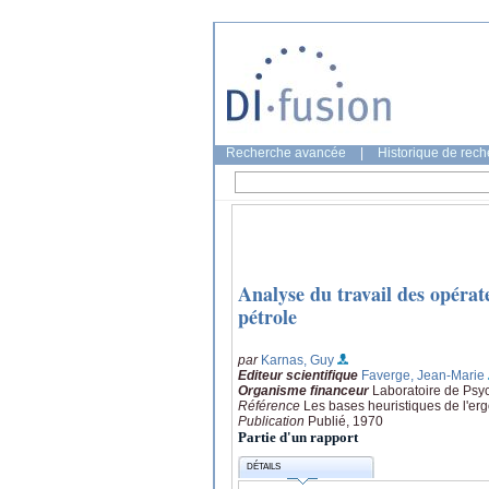
Recherche avancée
|
Historique de rec
Analyse du travail des opéra
pétrole
par
Karnas, Guy
Editeur scientifique
Faverge, Jean-Marie
Organisme financeur
Laboratoire de Psyc
Référence
Les bases heuristiques de l'er
Publication
Publié, 1970
Partie d'un rapport
DÉTAILS