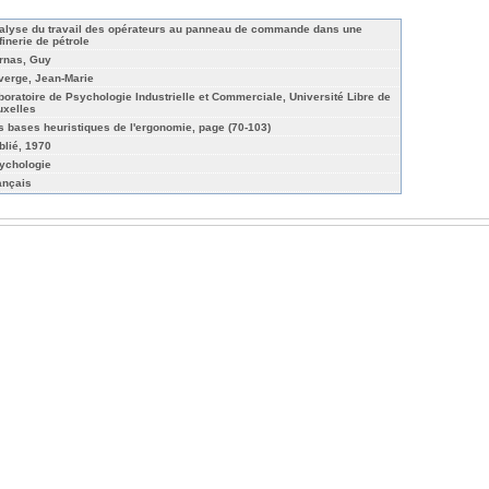
alyse du travail des opérateurs au panneau de commande dans une
finerie de pétrole
rnas, Guy
verge, Jean-Marie
boratoire de Psychologie Industrielle et Commerciale, Université Libre de
uxelles
s bases heuristiques de l'ergonomie, page (70-103)
blié, 1970
ychologie
ançais