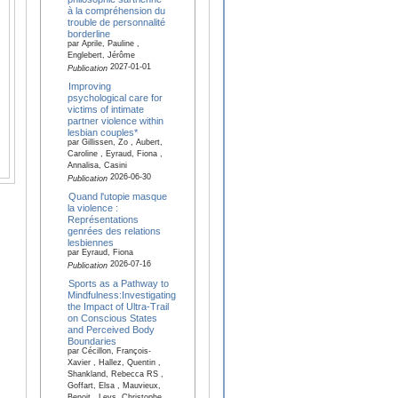
à la compréhension du
trouble de personnalité
borderline
par Aprile, Pauline ,
Englebert, Jérôme
2027-01-01
Publication
Improving
psychological care for
victims of intimate
partner violence within
lesbian couples*
par Gillissen, Zo , Aubert,
Caroline , Eyraud, Fiona ,
Annalisa, Casini
2026-06-30
Publication
Quand l'utopie masque
la violence :
Représentations
genrées des relations
lesbiennes
par Eyraud, Fiona
2026-07-16
Publication
Sports as a Pathway to
Mindfulness:Investigating
the Impact of Ultra-Trail
on Conscious States
and Perceived Body
Boundaries
par Cécillon, François-
Xavier , Hallez, Quentin ,
Shankland, Rebecca RS ,
Goffart, Elsa , Mauvieux,