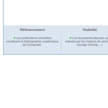
Référencement
Visibilité
Les publications encodées
Les documents déposés so
constituent la bibliographie académique
indexés par les moteurs de rech
de l'Université.
(Google Scholar,…).