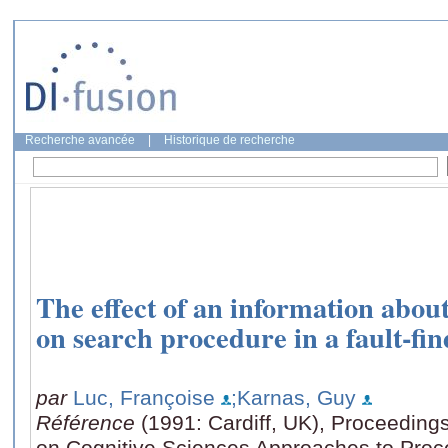
Recherche avancée
|
Historique de recherche
The effect of an information about
on search procedure in a fault-fin
par
Luc, Françoise
;Karnas, Guy
Référence
(1991: Cardiff, UK), Proceeding
on Cognitive Sciences Approaches to Proc