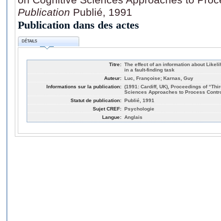
Publication
Publié, 1991
Publication dans des actes
DÉTAILS
Titre:
The effect of an information about Likel
in a fault-finding task
Auteur:
Luc, Françoise; Karnas, Guy
Informations sur la publication:
(1991: Cardiff, UK), Proceedings of “Th
Sciences Approaches to Process Contro
Statut de publication:
Publié, 1991
Sujet CREF:
Psychologie
Langue:
Anglais