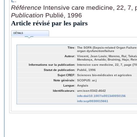
Référence
Intensive care medicine, 22, 7,
Publication
Publié, 1996
Article révisé par les pairs
DÉTAILS
Titre:
The SOFA (Sepsis-related Organ Failur
organ dysfunction/failure
Auteur:
Vincent, Jean Louis; Moreno, Rui; Takala
Mendonça, Arnaldo; Bruining, Hajo; Reinh
Informations sur la publication:
Intensive care medicine, 22, 7, page (7
Statut de publication:
Publié, 1996
Sujet CREF:
Sciences bio-médicales et agricoles
Note générale:
SCOPUS: ar.j
Langue:
Anglais
Identificateurs:
urn:issn:0342-4642
info:doi/10.1007/s001340050156
info:scp/0030015661