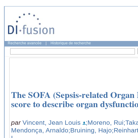
Recherche avancée
|
Historique de recherche
The SOFA (Sepsis-related Organ 
score to describe organ dysfunctio
par
Vincent, Jean Louis
;Moreno, Rui
;Tak
Mendonça, Arnaldo
;Bruining, Hajo
;Reinhar
L.