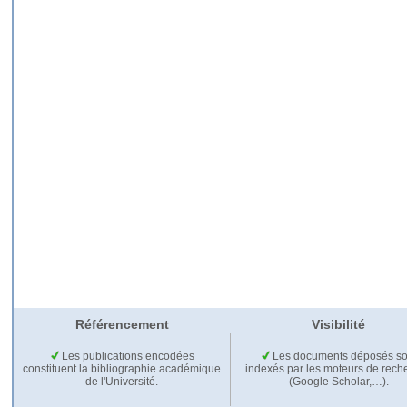
Référencement
Visibilité
Les publications encodées
Les documents déposés so
constituent la bibliographie académique
indexés par les moteurs de rech
de l'Université.
(Google Scholar,…).