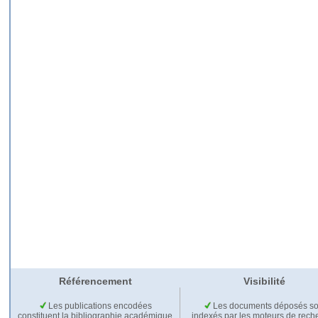
Référencement
Visibilité
Les publications encodées
Les documents déposés so
constituent la bibliographie académique
indexés par les moteurs de rech