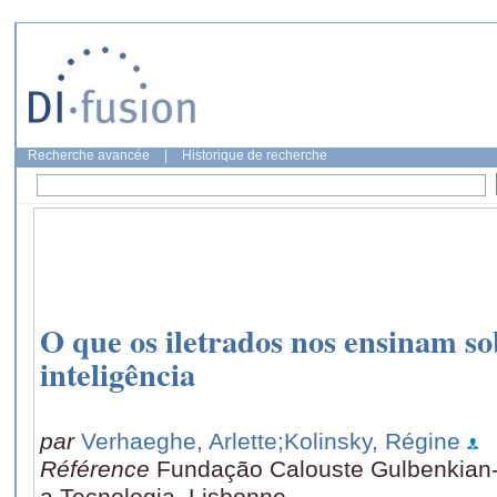
Recherche avancée
|
Historique de recherche
O que os iletrados nos ensinam sob
inteligência
par
Verhaeghe, Arlette
;Kolinsky, Régine
Référence
Fundação Calouste Gulbenkian-
a Tecnologia, Lisbonne