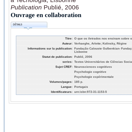
Publication
Publié, 2006
Ouvrage en collaboration
DÉTAILS
Titre:
O que os iletrados nos ensinam sobre os
Auteur:
Verhaeghe, Arlette; Kolinsky, Régine
Informations sur la publication:
Fundação Calouste Gulbenkian- Fundaçã
Lisbonne
Statut de publication:
Publié, 2006
series:
Textos Universitários de Ciências Soci
Sujet CREF:
Neurosciences cognitives
Psychologie cognitive
Psychologie expérimentale
Volumes/pages:
185 p.
Langue:
Portugais
Identificateurs:
urn:isbn:972-31-1153-5