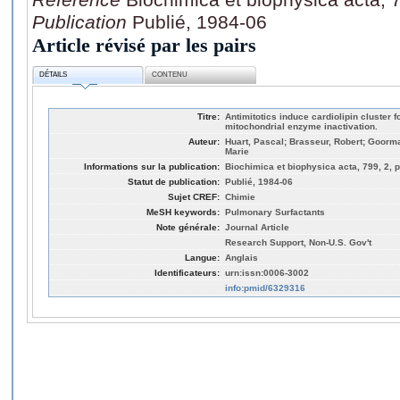
Publication
Publié, 1984-06
Article révisé par les pairs
DÉTAILS
CONTENU
Titre:
Antimitotics induce cardiolipin cluster f
mitochondrial enzyme inactivation.
Auteur:
Huart, Pascal; Brasseur, Robert; Goorm
Marie
Informations sur la publication:
Biochimica et biophysica acta, 799, 2, 
Statut de publication:
Publié, 1984-06
Sujet CREF:
Chimie
MeSH keywords:
Pulmonary Surfactants
Note générale:
Journal Article
Research Support, Non-U.S. Gov't
Langue:
Anglais
Identificateurs:
urn:issn:0006-3002
info:pmid/6329316