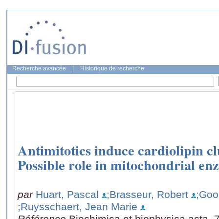
Recherche avancée
|
Historique de recherche
Antimitotics induce cardiolipin cl
Possible role in mitochondrial en
par
Huart, Pascal
;Brasseur, Robert
;Goo
;Ruysschaert, Jean Marie
Référence
Biochimica et biophysica acta, 