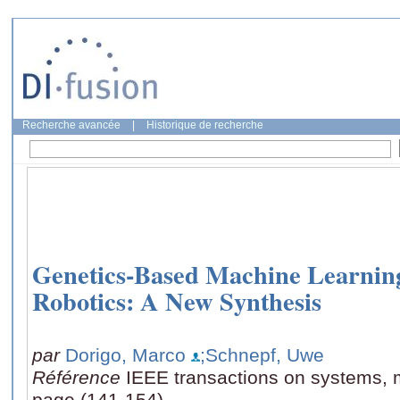
Recherche avancée
|
Historique de recherche
Genetics-Based Machine Learnin
Robotics: A New Synthesis
par
Dorigo, Marco
;Schnepf, Uwe
Référence
IEEE transactions on systems, m
page (141-154)