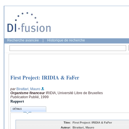
Recherche avancée
|
Historique de recherche
First Project: IRIDIA & FaFer
par
Birattari, Mauro
Organisme financeur
IRIDIA, Université Libre de Bruxelles
Publication
Publié, 1999
Rapport
DÉTAILS
Titre:
First Project: IRIDIA & FaFer
Auteur:
Birattari, Mauro