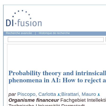
Recherche avancée
|
Historique de recherche
Probability theory and intrinsical
phenomena in AI: How to reject a
par
Piscopo, Carlotta
;Birattari, Mauro
Organisme financeur
Fachgebiet Intellekt
Technische Universität Darmstadt