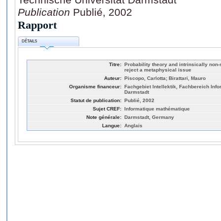
Publication
Publié, 2002
Rapport
DÉTAILS
Titre:
Probability theory and intrinsically no
reject a metaphysical issue
Auteur:
Piscopo, Carlotta; Birattari, Mauro
Organisme financeur:
Fachgebiet Intellektik, Fachbereich Info
Darmstadt
Statut de publication:
Publié, 2002
Sujet CREF:
Informatique mathématique
Note générale:
Darmstadt, Germany
Langue:
Anglais