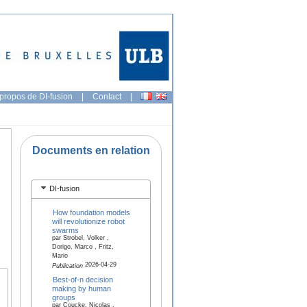
propos de DI-fusion
|
Contact
|
Documents en relation
DI-fusion
How foundation models
will revolutionize robot
swarms
par Strobel, Volker ,
Dorigo, Marco , Fritz,
Mario
2026-04-29
Publication
Best-of-n decision
making by human
groups
par Coucke, Nicolas ,