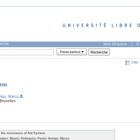
herche
Mon DI-fusion
|
À 
Passe-partout
Citer
tem
rigo, Marco
 Bruxelles
 the invariance of Ant System
rattari, Mauro; Pellegrini, Paulo; Dorigo, Marco