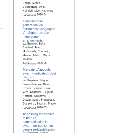
Dorigo, Marco ,
Cleeremans, Axel ,
Heinrich, Mary Katherine
2026-04
Publication
Combinatorial
generation via
permutation languages.
VII. Supersolvable
hyperplane
arrangements
par Brenner, Sofia ,
Cardinal, Jean ,
McConville, Thomas ,
Merino, Arturo , Mütze,
Torsten
2026-05
Publication
Mercator: A modular
swarm-dedicated robot
platform
par Kegeleirs, Miquel ,
Garzón Ramos, David ,
Szpirer, Jeanne , Lara
Vera, Cristobal , Legarda
Herranz, Guillermo ,
Gharbi, Ilyes , Francesca,
Gianpiero , Birattari, Mauro
2026-03
Publication
Assessing the impact
of feature
communication in
swarm perception for
people re-identification