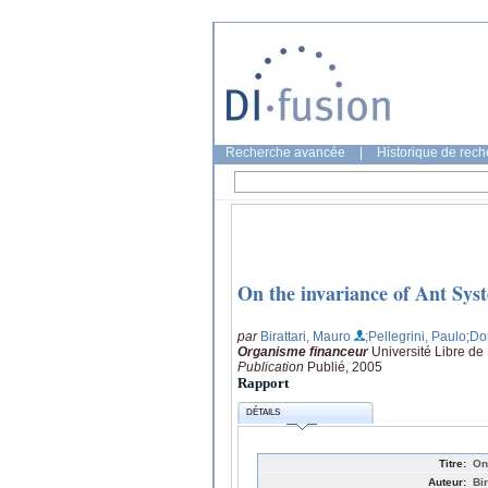
Recherche avancée
|
Historique de rec
On the invariance of Ant Sys
par
Birattari, Mauro
;Pellegrini, Paulo
;Do
Organisme financeur
Université Libre de
Publication
Publié, 2005
Rapport
DÉTAILS
Titre:
On
Auteur:
Bi