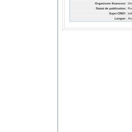
Organisme financeur:
Un
Statut de publication:
Pu
Sujet CREF:
In
Langue:
An