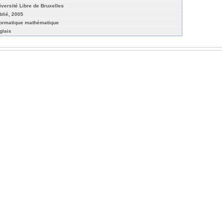
iversité Libre de Bruxelles
blié, 2005
formatique mathématique
glais