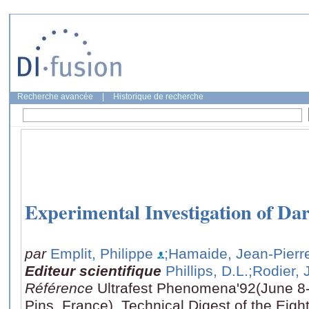
Recherche avancée
|
Historique de recherche
Experimental Investigation of Dar
par
Emplit, Philippe
;Hamaide, Jean-Pierr
Editeur scientifique
Phillips, D.L.
;Rodier, 
Référence
Ultrafest Phenomena'92(June 8-
Pins, France), Technical Digest of the Eigh