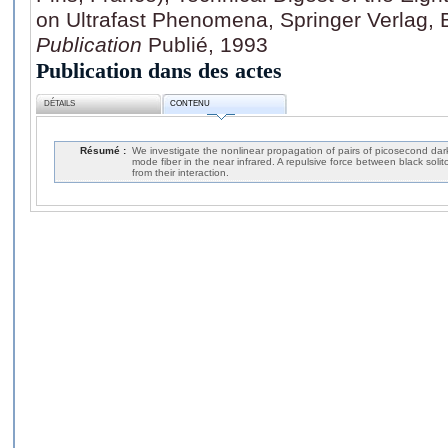
on Ultrafast Phenomena, Springer Verlag, B
Publication
Publié, 1993
Publication dans des actes
DÉTAILS
CONTENU
Résumé :
We investigate the nonlinear propagation of pairs of picosecond dark
mode fiber in the near infrared. A repulsive force between black solito
from their interaction.