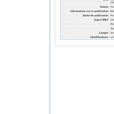
Vi
Auteur:
Ca
Informations sur la publication:
Mo
Statut de publication:
Pu
Sujet CREF:
Ch
Ph
Sp
Langue:
An
Identificateurs:
ur