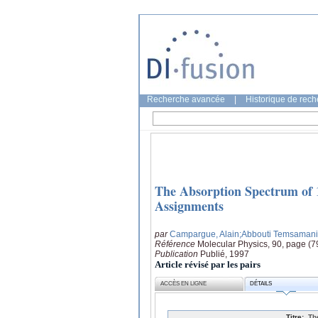
Recherche avancée
|
Historique de rec
The Absorption Spectrum of 
Assignments
par
Campargue, Alain
;Abbouti Temsaman
Référence
Molecular Physics, 90, page (
Publication
Publié, 1997
Article révisé par les pairs
ACCÈS EN LIGNE
DÉTAILS
Titre:
Th