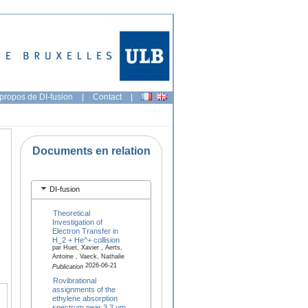
propos de DI-fusion
|
Contact
|
Documents en relation
DI-fusion
Theoretical
Investigation of
Electron Transfer in
H_2 + He^+ collision
par Huet, Xavier , Aerts,
Antoine , Vaeck, Nathalie
2026-06-21
Publication
Rovibrational
assignments of the
ethylene absorption
spectrum near 3.3 µm