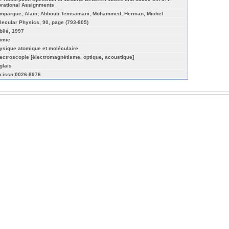
brational Assignments
mpargue, Alain; Abbouti Temsamani, Mohammed; Herman, Michel
lecular Physics, 90, page (793-805)
blié, 1997
imie
ysique atomique et moléculaire
ectroscopie [électromagnétisme, optique, acoustique]
glais
n:issn:0026-8976