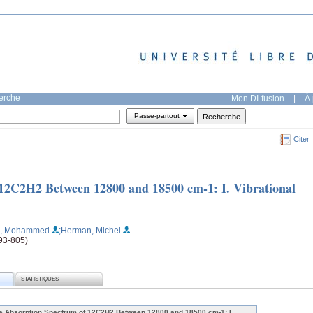
herche
Mon DI-fusion
|
À 
Passe-partout
Citer
12C2H2 Between 12800 and 18500 cm-1: I. Vibrational
i, Mohammed
;Herman, Michel
793-805)
STATISTIQUES
e Absorption Spectrum of 12C2H2 Between 12800 and 18500 cm-1: I.