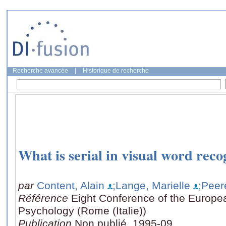
Recherche avancée
|
Historique de recherche
What is serial in visual word reco
par
Content, Alain
;Lange, Marielle
;Peer
Référence
Eight Conference of the Europea
Psychology (Rome (Italie))
Publication
Non publié, 1995-09