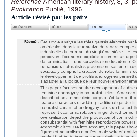
Référence
American literary history, 8, 3, 
Publication
Publié, 1996
Article révisé par les pairs
ACCÈS EN LIGNE
DÉTAILS
CONTENU
STATI
Résumé :
Cet article analyse les rôles genrés élaborés par 
américains dans leur tentative de rendre compte 
industrielle du tournant du vingtième siècle. Le t
perçoivent l’économie capitaliste comme un agen
de féminisation—une surcivilisation décadente. C
romanciers naturalistes préconisent soit une masc
sociaux, y compris la création de rôles féminins do
le développement de profils androgynes permett
s’adapter à la logique de leur nouvel environneme
This paper focuses on the development of a disc
feminine androgyny in naturalist fiction. American
described as a masculinist corpus. Yet turn-of-the
feature characters straddling traditional gender lin
naturalist variant of androgyny relies on the fact t
represent economic relations in gendered terms. I
overcivilization depict the production of commodi
consubstantial with feminine reproductive powers.
economic discourse into account, this paper sho
figures of naturalism manifest male writers’ ambiv
market that both threatens masculinity with fears 