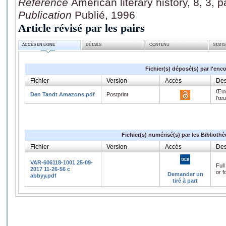
Référence
American literary history, 8, 3, 
Publication
Publié, 1996
Article révisé par les pairs
ACCÈS EN LIGNE
DÉTAILS
CONTENU
STATI
Fichier(s) déposé(s) par l'enc
Fichier
Version
Accès
Des
Œuv
Den Tandt Amazons.pdf
Postprint
l'œ
Fichier(s) numérisé(s) par les Biblioth
Fichier
Version
Accès
Des
VAR-606118-1001 25-09-
Full
2017 11-26-56 c
or f
Demander un
abbyy.pdf
tiré à part