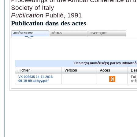
Society of Italy
Publication
Publié, 1991
Publication dans des actes
ACCÈS EN LIGNE
DÉTAILS
STATISTIQUES
Fichier(s) numérisé(s) par les Biblioth
Fichier
Version
Accès
Des
VX-002635 14-11-2016
Full
09-10-09 abbyy.pdf
or f