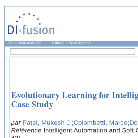
Recherche avancée
|
Historique de recherche
Evolutionary Learning for Intell
Case Study
par
Patel, Mukesh J.
;Colombetti, Marco
;Do
Référence
Intelligent Automation and Soft 
42)