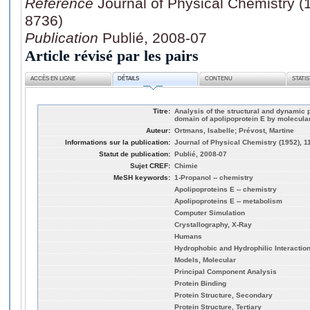
Référence
Journal of Physical Chemistry (
8736)
Publication
Publié, 2008-07
Article révisé par les pairs
ACCÈS EN LIGNE
DÉTAILS
CONTENU
STATI
Titre:
Analysis of the structural and dynamic 
domain of apolipoprotein E by molecula
Auteur:
Ortmans, Isabelle; Prévost, Martine
Informations sur la publication:
Journal of Physical Chemistry (1952), 1
Statut de publication:
Publié, 2008-07
Sujet CREF:
Chimie
MeSH keywords:
1-Propanol -- chemistry
Apolipoproteins E -- chemistry
Apolipoproteins E -- metabolism
Computer Simulation
Crystallography, X-Ray
Humans
Hydrophobic and Hydrophilic Interactio
Models, Molecular
Principal Component Analysis
Protein Binding
Protein Structure, Secondary
Protein Structure, Tertiary