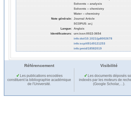
Solvents -- analysis
Solvents -- chemistry
Water -- chemistry
Note générale:
Journal Article
SCOPUS: ar.j
Langue:
Anglais
Identificateurs:
urn:issn:0022-3654
info:doi/10.1021/jp8002678
info:scp/49149121253
info:pmid/18582019
Référencement
Visibilité
Les publications encodées
Les documents déposés so
constituent la bibliographie académique
indexés par les moteurs de rech
de l'Université.
(Google Scholar,…).