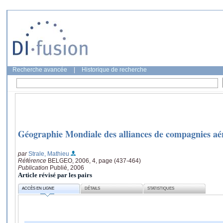
Recherche avancée
|
Historique de recherche
Géographie Mondiale des alliances de compagnies aé
par
Strale, Mathieu
Référence
BELGEO, 2006, 4, page (437-464)
Publication
Publié, 2006
Article révisé par les pairs
ACCÈS EN LIGNE
DÉTAILS
STATISTIQUES