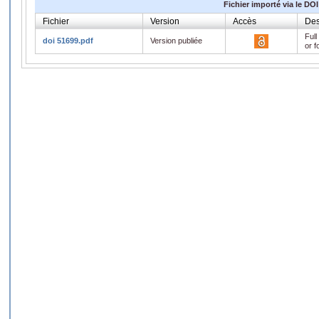
Fichier importé via le DOI
Fichier
Version
Accès
Des
Full
doi 51699.pdf
Version publiée
or f