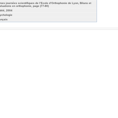
mes journées scientifiques de l’Ecole d’Orthophonie de Lyon, Bilans et
aluations en orthophonie, page (77-80)
blié, 2004
ychologie
ançais