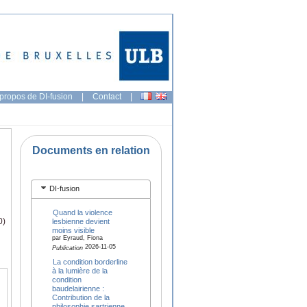
propos de DI-fusion
|
Contact
|
Documents en relation
DI-fusion
Quand la violence
0)
lesbienne devient
moins visible
par Eyraud, Fiona
2026-11-05
Publication
La condition borderline
à la lumière de la
condition
baudelairienne :
Contribution de la
philosophie sartrienne