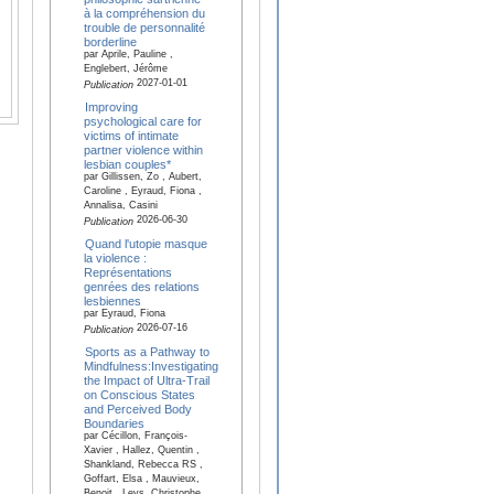
à la compréhension du
trouble de personnalité
borderline
par Aprile, Pauline ,
Englebert, Jérôme
2027-01-01
Publication
Improving
psychological care for
victims of intimate
partner violence within
lesbian couples*
par Gillissen, Zo , Aubert,
Caroline , Eyraud, Fiona ,
Annalisa, Casini
2026-06-30
Publication
Quand l'utopie masque
la violence :
Représentations
genrées des relations
lesbiennes
par Eyraud, Fiona
2026-07-16
Publication
Sports as a Pathway to
Mindfulness:Investigating
the Impact of Ultra-Trail
on Conscious States
and Perceived Body
Boundaries
par Cécillon, François-
Xavier , Hallez, Quentin ,
Shankland, Rebecca RS ,
Goffart, Elsa , Mauvieux,