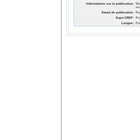
Informations sur la publication:
5è
ev
Statut de publication:
Pu
Sujet CREF:
Ps
Langue:
Fr