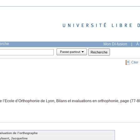
herche
Mon DI-fusion
|
À 
Passe-partout
Citer
e l’Ecole d’Orthophonie de Lyon, Bilans et evaluations en orthophonie, page (77-8
aluation de l’orthographe
ybaert, Jacqueline