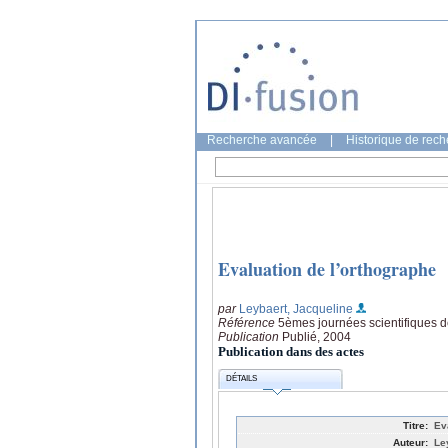
Recherche avancée
|
Historique de rec
Evaluation de l’orthographe
par
Leybaert, Jacqueline
Référence
5èmes journées scientifiques d
Publication
Publié, 2004
Publication dans des actes
DÉTAILS
Titre:
Ev
Auteur:
Le