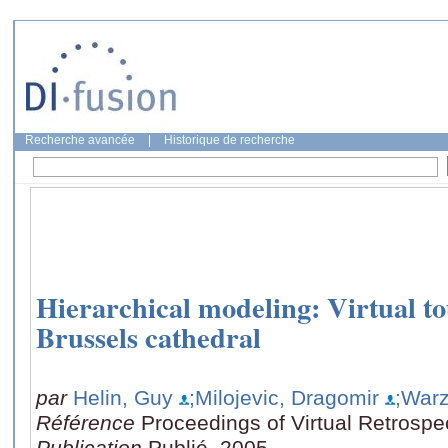
Recherche avancée
|
Historique de recherche
Hierarchical modeling: Virtual tou
Brussels cathedral
par
Helin, Guy
;Milojevic, Dragomir
;Warz
Référence
Proceedings of Virtual Retrospe
Publication
Publié, 2005