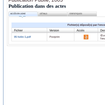
Publication dans des actes
ACCÈS EN LIGNE
DÉTAILS
STATISTIQUES
Fichier(s) déposé(s) par l'enc
Fichier
Version
Accès
Des
Œuv
05 helin-1.pdf
Postprint
l'œ